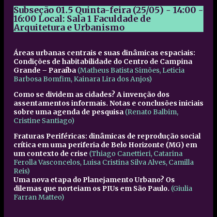
Subseção 01.5
Quinta-feira (25/05) - 14:00 -
16:00
Local: Sala 1 Faculdade de
Arquitetura e Urbanismo
Áreas urbanas centrais e suas dinâmicas espaciais:
Condições de habitabilidade do Centro de Campina
Grande – Paraíba
(Matheus Batista Simões, Leticia
Barbosa Bomfim, Kainara Lira dos Anjos)
Como se dividem as cidades? A invenção dos
assentamentos informais. Notas e conclusões iniciais
sobre uma agenda de pesquisa
(Renato Balbim,
Cristine Santiago)
Fraturas Periféricas: dinâmicas de reprodução social
crítica em uma periferia de Belo Horizonte (MG) em
um contexto de crise
(Thiago Canettieri, Catarina
Ferolla Vasconcelos, Luisa Cristina Silva Alves, Camilla
Reis)
Uma nova etapa do Planejamento Urbano? Os
dilemas que norteiam os PIUs em São Paulo.
(Giulia
Farran Matteo
)