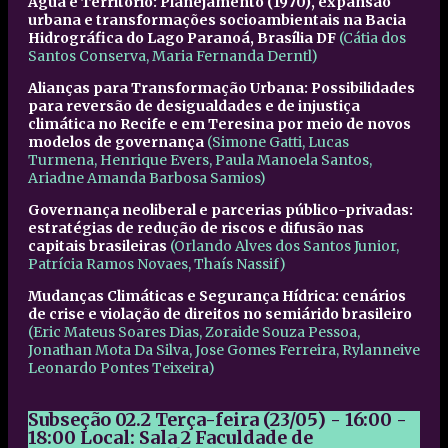
Água e Território: Planejamento (1970), expansão
urbana e transformações socioambientais na Bacia
Hidrográfica do Lago Paranoá, Brasília DF
(Cátia dos
Santos Conserva, Maria Fernanda Derntl)
Alianças para Transformação Urbana: Possibilidades
para reversão de desigualdades e de injustiça
climática no Recife e em Teresina por meio de novos
modelos de governança
(Simone Gatti, Lucas
Turmena, Henrique Evers, Paula Manoela Santos,
Ariadne Amanda Barbosa Samios)
Governança neoliberal e parcerias público-privadas:
estratégias de redução de riscos e difusão nas
capitais brasileiras
(Orlando Alves dos Santos Junior,
Patrícia Ramos Novaes, Thaís Nassif)
Mudanças Climáticas e Segurança Hídrica: cenários
de crise e violação de direitos no semiárido brasileiro
(Eric Mateus Soares Dias, Zoraide Souza Pessoa,
Jonathan Mota Da Silva, Jose Gomes Ferreira, Rylanneive
Leonardo Pontes Teixeira)
Subseção 02.2
Terça-feira (23/05) - 16:00 -
18:00
Local: Sala 2 Faculdade de