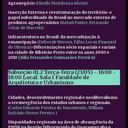
Agronegóci
o
(Giselle Mendonça Abreu)
Inserção Externa e reestruturação do território: o
papel subordinado do Brasil no mercado externo de
produtos agropecuários
(Rafael Pastre, Fernando
Cézar de Macedo)
Infraestrutura no Brasil: da mercadejação à
emancipação
(Deborah Werner, Fábio Lucas Pimentel
de Oliveira)
>
Diferenciações sócio espaciais e raciais
na cidade de Ribeirão Preto entre os anos 2000 e
2010
(Júlia Fernandes Guimarães Pereira)
Subseção 01.2
Terça-feira (23/05) - 16:00 -
18:00
Local: Sala 1 Faculdade de
Arquitetura e Urbanismo
Cidades, desenvolvimento regional e neoliberalismo:
a reemergência dos estudos urbanos e regionais.
(Carlos Eduardo Pereira do Nascimento, William
Eufrásio Nunes Pereira )
Disparidades regionais na área de abrangência da
PNDR na Região Diferenciada do Guaraqueçaba e