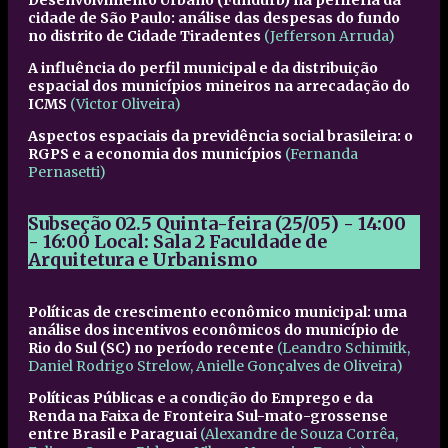
Desenvolvimento Urbano (Fundurb) na periferia da
cidade de São Paulo: análise das despesas do fundo
no distrito de Cidade Tiradentes
(Jefferson Arruda)
A influência do perfil municipal e da distribuição
espacial dos municípios mineiros na arrecadação do
ICMS
(Victor Oliveira)
Aspectos espaciais da previdência social brasileira: o
RGPS e a economia dos municípios
(Fernanda
Pernasetti)
Subseção 02.5
Quinta-feira (25/05) - 14:00
- 16:00
Local: Sala 2 Faculdade de
Arquitetura e Urbanismo
Políticas de crescimento econômico municipal: uma
análise dos incentivos econômicos do município de
Rio do Sul (SC) no período recente
(Leandro Schimitk,
Daniel Rodrigo Strelow, Anielle Gonçalves de Oliveira)
Políticas Públicas e a condição do Emprego e da
Renda na Faixa de Fronteira Sul-mato-grossense
entre Brasil e Paraguai
(Alexandre de Souza Corrêa,