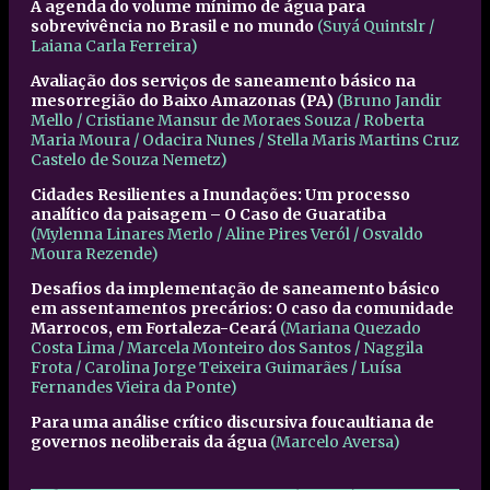
A agenda do volume mínimo de água para
sobrevivência no Brasil e no mundo
(Suyá Quintslr /
Laiana Carla Ferreira)
Avaliação dos serviços de saneamento básico na
mesorregião do Baixo Amazonas (PA)
(Bruno Jandir
Mello / Cristiane Mansur de Moraes Souza / Roberta
Maria Moura / Odacira Nunes / Stella Maris Martins Cruz
Castelo de Souza Nemetz)
Cidades Resilientes a Inundações: Um processo
analítico da paisagem – O Caso de Guaratiba
(Mylenna Linares Merlo / Aline Pires Veról / Osvaldo
Moura Rezende)
Desafios da implementação de saneamento básico
em assentamentos precários: O caso da comunidade
Marrocos, em Fortaleza-Ceará
(Mariana Quezado
Costa Lima / Marcela Monteiro dos Santos / Naggila
Frota / Carolina Jorge Teixeira Guimarães / Luísa
Fernandes Vieira da Ponte)
Para uma análise crítico discursiva foucaultiana de
governos neoliberais da água
(Marcelo Aversa)