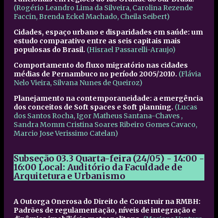
(Rogério Leandro Lima da Silveira, Carolina Rezende
Faccin, Brenda Eckel Machado, Cheila Seibert)
Cidades, espaço urbano e disparidades em saúde: um
estudo comparativo entre as seis capitais mais
populosas do Brasil.
(Hisrael Passarelli-Araujo)
Comportamento do fluxo migratório nas cidades
médias de Pernambuco no período 2005/2010.
(Flávia
Nelo Vieira, Silvana Nunes de Queiroz)
Planejamento na contemporaneidade: a emergência
dos conceitos de Soft spaces e Soft planning.
(Lucas
dos Santos Rocha, Igor Matheus Santana-Chaves ,
Sandra Momm Cristina Soares Ribeiro Gomes Cavaco,
Marcio Jose Verissimo Catelan)
Subseção 03.3
Quarta-feira (24/05) - 14:00 -
16:00
Local: Auditório da Faculdade de
Arquitetura e Urbanismo
A Outorga Onerosa do Direito de Construir na RMBH:
Padrões de regulamentação, níveis de integração e