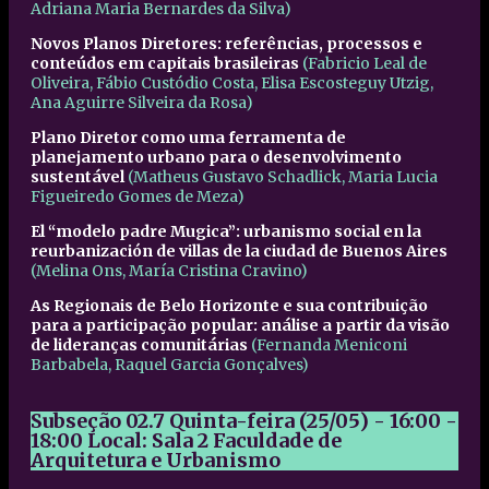
Adriana Maria Bernardes da Silva)
Novos Planos Diretores: referências, processos e
conteúdos em capitais brasileiras
(Fabricio Leal de
Oliveira, Fábio Custódio Costa, Elisa Escosteguy Utzig,
Ana Aguirre Silveira da Rosa)
Plano Diretor como uma ferramenta de
planejamento urbano para o desenvolvimento
sustentável
(Matheus Gustavo Schadlick, Maria Lucia
Figueiredo Gomes de Meza)
El “modelo padre Mugica”: urbanismo social en la
reurbanización de villas de la ciudad de Buenos Aires
(Melina Ons, María Cristina Cravino)
As Regionais de Belo Horizonte e sua contribuição
para a participação popular: análise a partir da visão
de lideranças comunitárias
(Fernanda Meniconi
Barbabela, Raquel Garcia Gonçalves)
Subseção 02.7
Quinta-feira (25/05) - 16:00 -
18:00
Local: Sala 2 Faculdade de
Arquitetura e Urbanismo