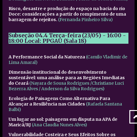
Risco, desastre e produção do espaço na bacia do rio
Doce: considerações a partir do rompimento de uma
barragem de rejeitos.
(Fernanda Pinheiro Silva)
Subseção 04.4
Terça-feira (23/05) - 16:00 -
18:00
Local: PPGAU (Sala 18)
A Performance Social da Natureza
(Camilo Vladimir de
Lima Amaral)
Dimensão institucional do desenvolvimento
sustentável: uma análise para as Regiões Imediatas
do Ceará
(Nayara de Sousa Rodrigues /Christiane Luci
Bezerra Alves / Anderson da Silva Rodrigues)
Ecologia de Paisagens Como Alternativa Para
Alcançar a Resiliência nas Cidades
(Rafaela Santana
Balbi)
Um lugar ao sol: paisagens em disputa na APA de
Maricá/RJ
(Ana Claudia Nunes Alves)
Vulnerabilidade Costeira e Seus Efeitos Sobre os