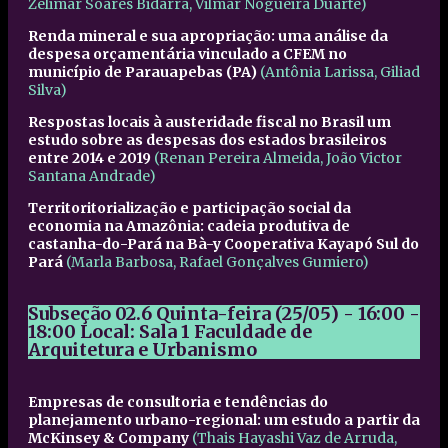
Zelimar Soares Bidarra, Vilmar Nogueira Duarte)
Renda mineral e sua apropriação: uma análise da
despesa orçamentária vinculado a CFEM no
município de Parauapebas (PA)
(Antônia Larissa, Giliad
Silva)
Respostas locais à austeridade fiscal no Brasil um
estudo sobre as despesas dos estados brasileiros
entre 2014 e 2019
(Renan Pereira Almeida, João Victor
Santana Andrade)
Territoritorialização e participação social da
economia na Amazônia: cadeia produtiva de
castanha-do-Pará na Bà-y Cooperativa Kayapó Sul do
Pará
(Marla Barbosa, Rafael Gonçalves Gumiero)
Subseção 02.6
Quinta-feira (25/05) - 16:00 -
18:00
Local: Sala 1 Faculdade de
Arquitetura e Urbanismo
Empresas de consultoria e tendências do
planejamento urbano-regional: um estudo a partir da
McKinsey & Company
(Thais Hayashi Vaz de Arruda,