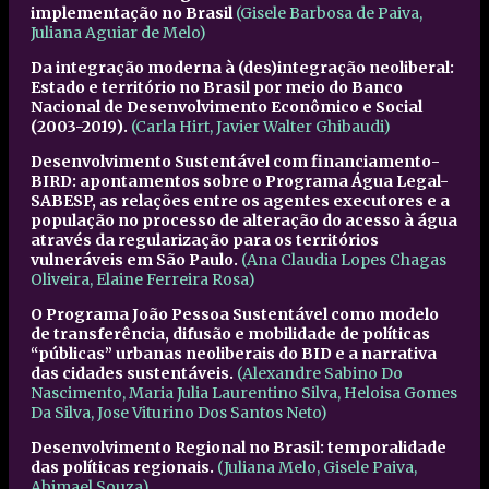
implementação no Brasil
(Gisele Barbosa de Paiva,
Juliana Aguiar de Melo)
Da integração moderna à (des)integração neoliberal:
Estado e território no Brasil por meio do Banco
Nacional de Desenvolvimento Econômico e Social
(2003-2019).
(Carla Hirt, Javier Walter Ghibaudi)
Desenvolvimento Sustentável com financiamento-
BIRD: apontamentos sobre o Programa Água Legal-
SABESP, as relações entre os agentes executores e a
população no processo de alteração do acesso à água
através da regularização para os territórios
vulneráveis em São Paulo.
(Ana Claudia Lopes Chagas
Oliveira,
Elaine Ferreira Rosa
)
O Programa João Pessoa Sustentável como modelo
de transferência, difusão e mobilidade de políticas
“públicas” urbanas neoliberais do BID e a narrativa
das cidades sustentáveis.
(Alexandre Sabino Do
Nascimento, Maria Julia Laurentino Silva, Heloisa Gomes
Da Silva, Jose Viturino Dos Santos Neto)
Desenvolvimento Regional no Brasil: temporalidade
das políticas regionais.
(Juliana Melo, Gisele Paiva,
Abimael Souza)