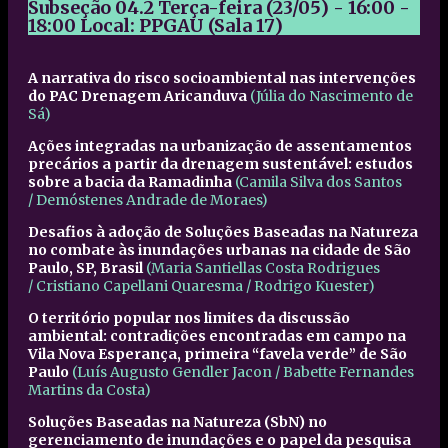
Subseção 04.2
Terça-feira (23/05) - 16:00 -
18:00
Local: PPGAU (Sala 17)
A narrativa do risco socioambiental nas intervenções
do PAC Drenagem Aricanduva
(
Júlia do Nascimento de
Sá)
Ações integradas na urbanização de assentamentos
precários a partir da drenagem sustentável: estudos
sobre a bacia da Ramadinha
(
Camila Silva dos Santos
/
Demóstenes Andrade de Moraes)
Desafios à adoção de Soluções Baseadas na Natureza
no combate às inundações urbanas na cidade de São
Paulo, SP, Brasil
(
Maria Santiellas Costa Rodrigues
/
Cristiano Capellani Quaresma /
Rodrigo Kuester)
O território popular nos limites da discussão
ambiental: contradições encontradas em campo na
Vila Nova Esperança, primeira “favela verde” de São
Paulo
(
Luís Augusto Gendler Jacon /
Babette Fernandes
Martins da Costa
)
Soluções Baseadas na Natureza (SbN) no
gerenciamento de inundações e o papel da pesquisa