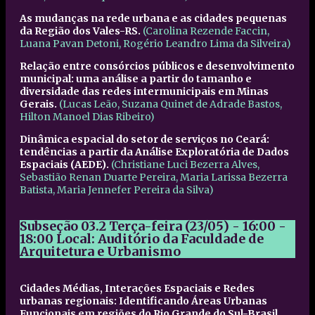
As mudanças na rede urbana e as cidades pequenas
da Região dos Vales-RS.
(Carolina Rezende Faccin,
Luana Pavan Detoni, Rogério Leandro Lima da Silveira)
Relação entre consórcios públicos e desenvolvimento
municipal: uma análise a partir do tamanho e
diversidade das redes intermunicipais em Minas
Gerais.
(Lucas Leão, Suzana Quinet de Adrade Bastos,
Hilton Manoel Dias Ribeiro)
Dinâmica espacial do setor de serviços no Ceará:
tendências a partir da Análise Exploratória de Dados
Espaciais (AEDE).
(Christiane Luci Bezerra Alves,
Sebastião Renan Duarte Pereira, Maria Larissa Bezerra
Batista, Maria Jennefer Pereira da Silva)
Subseção 03.2
Terça-feira (23/05) - 16:00 -
18:00
Local: Auditório da Faculdade de
Arquitetura e Urbanismo
Cidades Médias, Interações Espaciais e Redes
urbanas regionais: Identificando Áreas Urbanas
Funcionais em regiões do Rio Grande do Sul-Brasil.