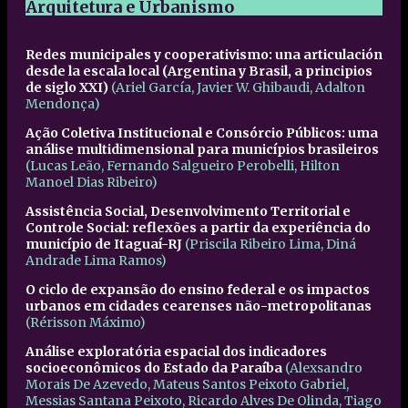
Arquitetura e Urbanismo
Redes municipales y cooperativismo: una articulación
desde la escala local (Argentina y Brasil, a principios
de siglo XXI)
(Ariel García, Javier W. Ghibaudi, Adalton
Mendonça)
Ação Coletiva Institucional e Consórcio Públicos: uma
análise multidimensional para municípios brasileiros
(Lucas Leão, Fernando Salgueiro Perobelli, Hilton
Manoel Dias Ribeiro)
Assistência Social, Desenvolvimento Territorial e
Controle Social: reflexões a partir da experiência do
município de Itaguaí-RJ
(Priscila Ribeiro Lima, Diná
Andrade Lima Ramos)
O ciclo de expansão do ensino federal e os impactos
urbanos em cidades cearenses não-metropolitanas
(Rérisson Máximo)
Análise exploratória espacial dos indicadores
socioeconômicos do Estado da Paraíba
(Alexsandro
Morais De Azevedo, Mateus Santos Peixoto Gabriel,
Messias Santana Peixoto, Ricardo Alves De Olinda, Tiago