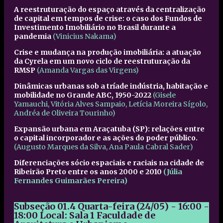
A reestruturação do espaço através da centralização
de capital em tempos de crise: o caso dos Fundos de
Investimento Imobiliário no Brasil durante a
pandemia
(Vinicius Nakama)
Crise e mudança na produção imobiliária: a atuação
da Cyrela em um novo ciclo de reestruturação da
RMSP
(Amanda Vargas das Virgens)
Dinâmicas urbanas sob a tríade indústria, habitação e
mobilidade no Grande ABC, 1950-2022
(Gisele
Yamauchi, Vitória Alves Sampaio, Letícia Moreira Sígolo,
Andréa de Oliveira Tourinho)
Expansão urbana em Araçatuba (SP): relações entre
o capital incorporador e as ações do poder público.
(Augusto Marques da Silva, Ana Paula Cabral Sader)
Diferenciações sócio espaciais e raciais na cidade de
Ribeirão Preto entre os anos 2000 e 2010
(Júlia
Fernandes Guimarães Pereira)
Subseção 01.4 Quarta-feira (24/05) - 16:00 -
18:00 Local: Sala 1 Faculdade de