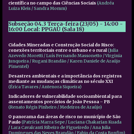
científica no campo das Ciências Sociais
(
Andréa
Luiza Kleis /
Sandra Momm)
Subseção 04.3
Terça-feira (23/05) - 14:00 -
16:00
Local: PPGAU (Sala 18)
Cidades Mineradas e Construção Social do Risco:
conexões territoriais entre o urbano e o rural
(Julia
Azevedo Moretti / Luís Fernando Massonetto / Virginia
Junqueira / Rugani Brandão / Karen Daniele de Araújo
Pimentel)
Desastres ambientais e a importância dos registros
mediante as mudanças climáticas no século XXI
(
Érica Tavares / Antenora Siqueira)
Indicadores de vulnerabilidade socioambiental para
assentamentos precários de João Pessoa – PB
(
Renato Régis Pinheiro / Medeiros de Araújo)
O panorama das áreas de risco no município de São
Paulo
(
Patrícia Marra Sepe / Luciana Chakarian Kuada
/ Lara Cavalcanti Ribeiro de Figueiredo / Ana Julia
Domingues das Neves Brandão / Fabio da Costa Bonfim)