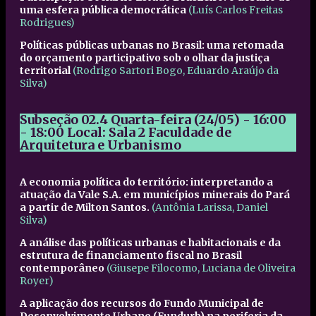
uma esfera pública democrática
(Luís Carlos Freitas
Rodrigues)
Políticas públicas urbanas no Brasil: uma retomada
do orçamento participativo sob o olhar da justiça
territorial
(Rodrigo Sartori Bogo, Eduardo Araújo da
Silva)
Subseção 02.4
Quarta-feira (24/05) - 16:00
- 18:00
Local: Sala 2 Faculdade de
Arquitetura e Urbanismo
A economia política do território: interpretando a
atuação da Vale S.A. em municípios minerais do Pará
a partir de Milton Santos.
(Antônia Larissa, Daniel
Silva)
A análise das políticas urbanas e habitacionais e da
estrutura de financiamento fiscal no Brasil
contemporâneo
(Giusepe Filocomo, Luciana de Oliveira
Royer)
A aplicação dos recursos do Fundo Municipal de