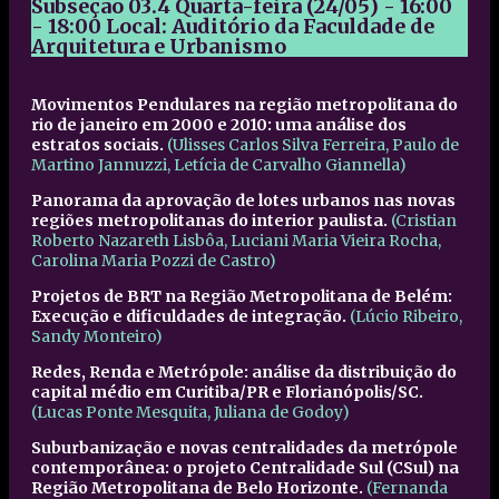
Subseção 03.4
Quarta-feira (24/05) - 16:00
- 18:00
Local: Auditório da Faculdade de
Arquitetura e Urbanismo
Movimentos Pendulares na região metropolitana do
rio de janeiro em 2000 e 2010: uma análise dos
estratos sociais.
(Ulisses Carlos Silva Ferreira, Paulo de
Martino Jannuzzi, Letícia de Carvalho Giannella)
Panorama da aprovação de lotes urbanos nas novas
regiões metropolitanas do interior paulista.
(Cristian
Roberto Nazareth Lisbôa, Luciani Maria Vieira Rocha,
Carolina Maria Pozzi de Castro)
Projetos de BRT na Região Metropolitana de Belém:
Execução e dificuldades de integração.
(Lúcio Ribeiro,
Sandy Monteiro)
Redes, Renda e Metrópole: análise da distribuição do
capital médio em Curitiba/PR e Florianópolis/SC.
(Lucas Ponte Mesquita, Juliana de Godoy)
Suburbanização e novas centralidades da metrópole
contemporânea: o projeto Centralidade Sul (CSul) na
Região Metropolitana de Belo Horizonte.
(Fernanda