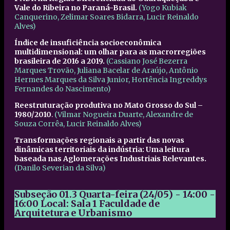
Vale do Ribeira no Paraná-Brasil.
(Yogo Kubiak
Canquerino, Zelimar Soares Bidarra, Lucir Reinaldo
Alves)
Índice de insuficiência socioeconômica
multidimensional: um olhar para as macrorregiões
brasileira de 2016 a 2019.
(Cassiano José Bezerra
Marques Trovão, Juliana Bacelar de Araújo, Antônio
Hermes Marques da Silva Junior, Hortência Ingreddys
Fernandes do Nascimento)
Reestruturação produtiva no Mato Grosso do Sul –
1980/2010
.
(Vilmar Nogueira Duarte, Alexandre de
Souza Corrêa, Lucir Reinaldo Alves)
Transformações regionais a partir das novas
dinâmicas territoriais da indústria: Uma leitura
baseada nas Aglomerações Industriais Relevantes.
(Danilo Severian da Silva)
Subseção 01.3 Quarta-feira (24/05) - 14:00 -
16:00 Local: Sala 1 Faculdade de
Arquitetura e Urbanismo